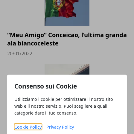
“Meu Amigo” Conceicao, l’ultima granda
ala biancoceleste
20/01/2022
Consenso sui Cookie
Utilizziamo i cookie per ottimizzare il nostro sito
web e il nostro servizio. Puoi scegliere a quali
categorie dare il tuo consenso.
Le imprese più grandi nel calcio
dilettantistico in Italia
Cookie Policy
|
Privacy Policy