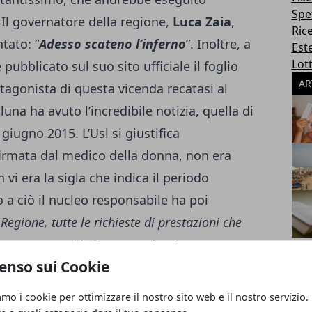
Spe
Il governatore della regione,
Luca Zaia
,
Ric
tato: “
Adesso scateno l’inferno
”. Inoltre, a
Este
Lott
ubblicato sul suo sito ufficiale il foglio
AR
tagonista di questa vicenda recatasi al
una ha avuto l’incredibile notizia, quella di
giugno 2015. L’Usl si giustifica
firmata dal medico della donna, non era
 vi era la sigla che indica il periodo
 a ciò il nucleo responsabile ha poi
Regione, tutte le richieste di prestazioni che
 vengono soddisfatte in coda alla
enso sui Cookie
giorni di periodo massimo di attesa”.
Inoltre la
l’interno dei programmi di screening come
amo i cookie per ottimizzare il nostro sito web e il nostro servizio.
grafie, effettuate puntualmente con