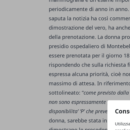
periodicamente di anno in anno. 
saputa la notizia ha così commen
dimostrazione del vero, ha anche p
della prenotazione. La donna pro
presidio ospedaliero di Montebell
essere prenotata per il giorno 18 
rispondendo che sulla richiesta 
espressa alcuna priorità, cioè non
massimo di attesa. In riferimento
sottolineato: “
come previsto dalla 
non sono espressamente prioritarie
Cons
disponibilita’ ‘P’ che prevede 180 
donna, sarebbe stata inserita al
Utilizzi
dimostrano le precedenti mammo