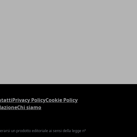
tatti
Privacy Policy
Cookie Policy
dazione
Chi siamo
arsi un prodotto editoriale ai sensi della legge n°