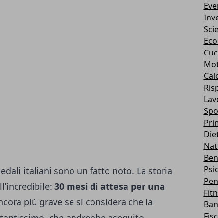
Eve
Inv
Sci
Eco
Cuc
Mot
Cal
Ris
Lav
Spo
Pri
Die
Nat
Ben
Psi
edali italiani sono un fatto noto. La storia
Pen
l’incredibile:
30 mesi di attesa per una
Fit
ncora più grave se si considera che la
Ban
Fis
antissimo, che andrebbe eseguito