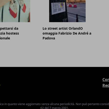
pettarsi da
Lo street artist OrlandO
zia hostess
omaggia Fabrizio De André a
ionale
Padova
Con
Re
ica in quanto viene aggiornato senza alcuna periodicità. Non può pertanto consider
62 del 7 marzo 2001.