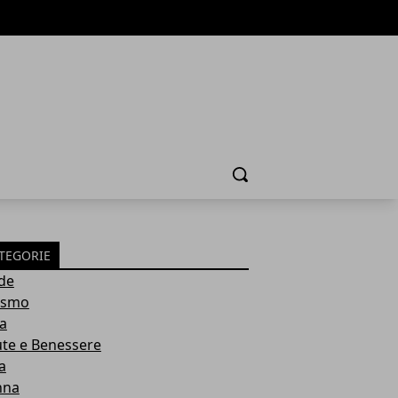
Cerca
TEGORIE
de
ismo
ia
ute e Benessere
a
nna