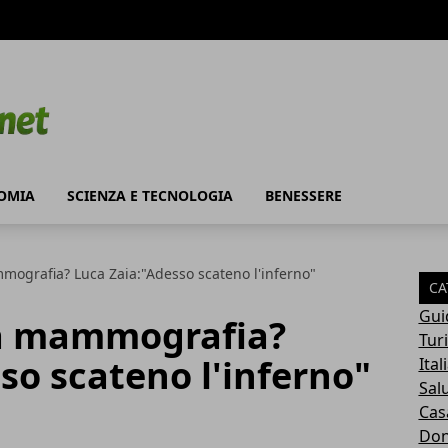
OMIA
SCIENZA E TECNOLOGIA
BENESSERE
ografia? Luca Zaia:"Adesso scateno l'inferno"
CA
Gui
na mammografia?
Tur
so scateno l'inferno"
Ital
Sal
Cas
Do