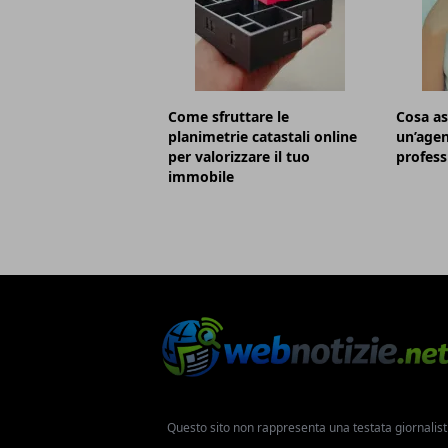
Come sfruttare le
Cosa as
planimetrie catastali online
un’agen
per valorizzare il tuo
profess
immobile
Questo sito non rappresenta una testata giornalist