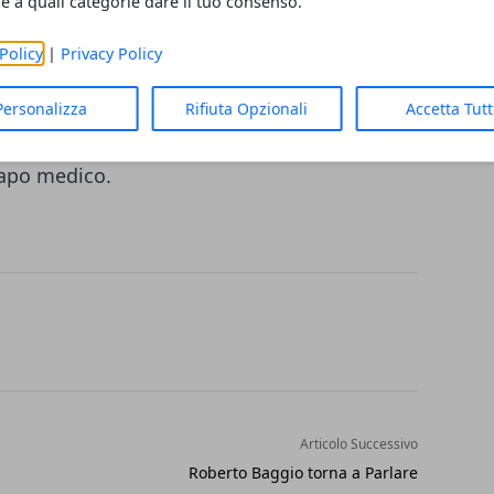
re a quali categorie dare il tuo consenso.
 nel suo caso. Per rispettare questa
Policy
|
Privacy Policy
o che la signora sarebbe stata invitata a
a però vuole vederci chiaro e, dichiara di
Personalizza
Rifiuta Opzionali
Accetta Tut
sull’organizzazione sanitaria di una regione
capo medico.
Articolo Successivo
Roberto Baggio torna a Parlare