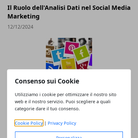
Il Ruolo dell'Analisi Dati nel Social Media
Marketing
12/12/2024
Consenso sui Cookie
Pubblicità sui social: come farla e
Utilizziamo i cookie per ottimizzare il nostro sito
perché è importante
web e il nostro servizio. Puoi scegliere a quali
categorie dare il tuo consenso.
30/12/2022
Cookie Policy
|
Privacy Policy
Personalizza