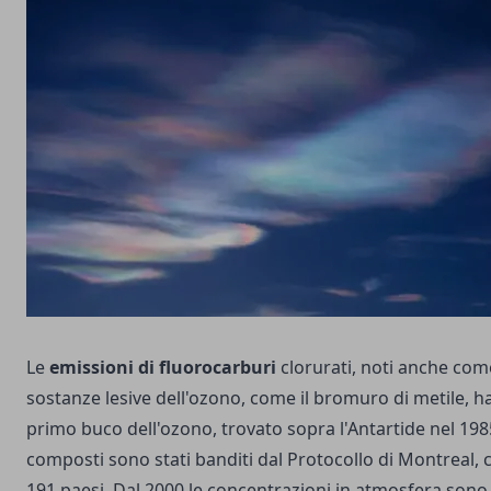
Le
emissioni di fluorocarburi
clorurati, noti anche come
sostanze lesive dell'ozono, come il bromuro di metile, h
primo buco dell'ozono, trovato sopra l'Antartide nel 1985.
composti sono stati banditi dal Protocollo di Montreal, 
191 paesi. Dal 2000 le concentrazioni in atmosfera sono 