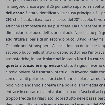
rimangono ancora per il 25 per cento superiori rispetto
dell'ozono
è stato identificato. La causa principale è il 
CFC che è stata rilasciata nel corso del 20° secolo. Ci v
affinché l'atmosfera ne sia purificata. Da un recente st
dimensioni del buco dell'ozono al polo Nord siano più gr
addirittura si parla di un secondo buco. David Fahey, fisi
Oceanic and Atmospheric Association, ha detto che l'ap
secondo buco nello strato di ozono sottolinea l'imprevedi
atmosferiche, in particolare nel lontano Nord. La
causa 
questa situazione imprevista
è stato il rigido inverno c
circolo polare. Si è trattato infatti di un inverno dalle co
con dei venti polari così forti che hanno isolare l'atmosf
polo Nord andando a creare una bolla di aria fredda che
entrare in contatto e a mischiarsi con una fascia di aria 
troppo fredda ha rilasciato, soprattutto nelle basse part
degli atomi di cloro e bromo, che sono i prodotti dei C