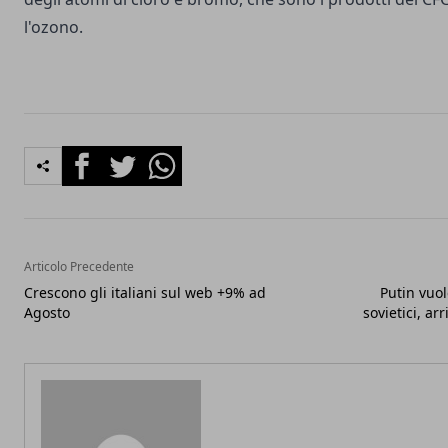
l'ozono.
Facebook
Twitter
Whatsapp
Articolo Precedente
Crescono gli italiani sul web +9% ad
Putin vuol
Agosto
sovietici, ar