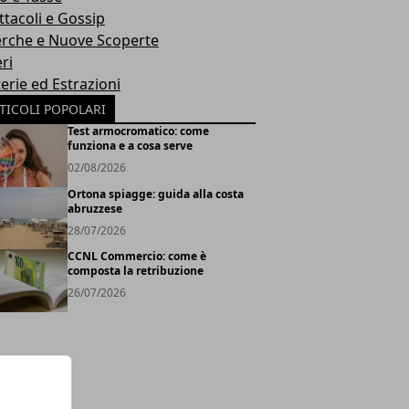
ttacoli e Gossip
erche e Nuove Scoperte
ri
erie ed Estrazioni
TICOLI POPOLARI
Test armocromatico: come
funziona e a cosa serve
02/08/2026
Ortona spiagge: guida alla costa
abruzzese
28/07/2026
CCNL Commercio: come è
composta la retribuzione
26/07/2026