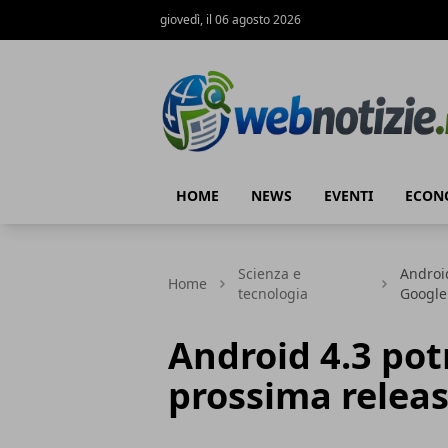
giovedì, il 06 agosto 2026
Web Notizie
HOME
NEWS
EVENTI
ECON
Scienza e
Android
Home
tecnologia
Google
Android 4.3 pot
prossima releas