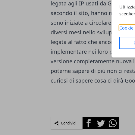
legata agli IP usati da Google, ne
Utilizzi
secondo il sito, hanno molto a
sceglie
sono iniziate a circolare delle voc
Cookie 
diversi mesi nello sviluppo di
And
legata al fatto che ancora molti
implementare nei loro prodotti 
versione completamente nuova li
poterne sapere di più non ci res
curiosi di sapere cosa ci dirà Go
Facebook
Twitter
Whatsapp
Condividi