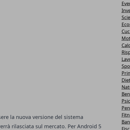
Eve
Inv
Sci
Eco
Cuc
Mot
Cal
Ris
Lav
Spo
Pri
Die
Nat
Ben
Psi
Pen
Fit
ere la nuova versione del sistema
Ban
errà rilasciata sul mercato. Per Android 5
Fis