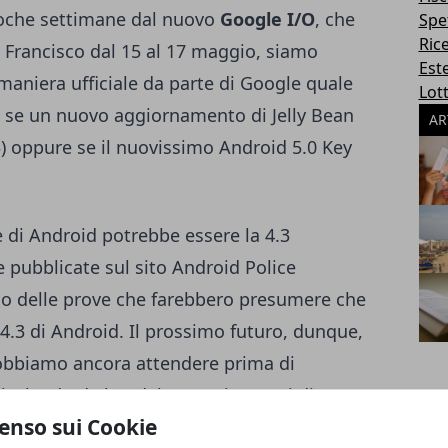
poche settimane dal nuovo
Google I/O
, che
Spe
Ric
n Francisco dal 15 al 17 maggio, siamo
Este
maniera ufficiale da parte di Google quale
Lott
, se un nuovo aggiornamento di Jelly Bean
AR
) oppure se il nuovissimo Android 5.0 Key
 di Android potrebbe essere la 4.3
e pubblicate sul sito
Android Police
o delle prove che farebbero presumere che
 4.3 di Android. Il prossimo futuro, dunque,
 dobbiamo ancora attendere prima di
isalendo da log del server i ragazzi di
enso sui Cookie
na build dal nome Android 4.3 JWR23B ,