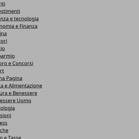
nti
estimenti
enza e tecnologia
nomia e Finanza
ina
ori
cio
parmio
oro e Concorsi
rt
ma Pagina
ta e Alimentazione
ura e Benessere
essere Uomo
cologia
sioni
ness
che
co e Tasse