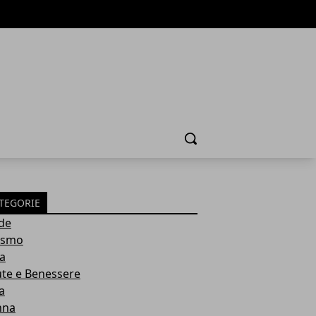
Cerca
TEGORIE
de
ismo
ia
ute e Benessere
a
nna