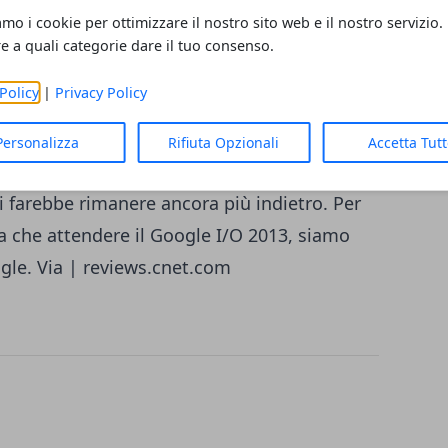
llo specifico legati a due impiegati che,
amo i cookie per ottimizzare il nostro sito web e il nostro servizio.
 che fare con Android. Contemporaneamente
re a quali categorie dare il tuo consenso.
i, la scorsa settimana, di un ritardo di
Policy
|
Privacy Policy
roid 5.0
. La motivazione potrebbe essere
 produttori di smartphone sono al lavoro per
Personalizza
Rifiuta Opzionali
Accetta Tut
Android 4.2, dunque passare ad una
 farebbe rimanere ancora più indietro. Per
ta che attendere il Google I/O 2013, siamo
ogle. Via |
reviews.cnet.com