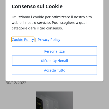
Consenso sui Cookie
Marketing
12/12/2024
Utilizziamo i cookie per ottimizzare il nostro sito
web e il nostro servizio. Puoi scegliere a quali
categorie dare il tuo consenso.
Cookie Policy
|
Privacy Policy
Personalizza
Rifiuta Opzionali
Pubblicità sui social: come farla e
Accetta Tutto
perché è importante
30/12/2022