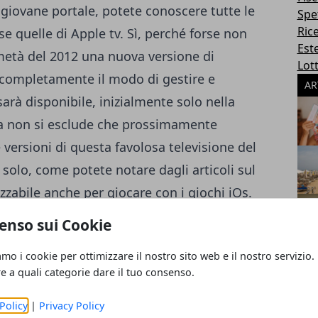
giovane portale, potete conoscere tutte le
Spe
Ric
 quelle di Apple tv. Sì, perché forse non
Este
metà del 2012 una nuova versione di
Lott
e completamente il modo di gestire e
AR
sarà disponibile, inizialmente solo nella
. Ma non si esclude che prossimamente
versioni di questa favolosa televisione del
solo, come potete notare dagli articoli sul
lizzabile anche per giocare con i giochi iOs.
o per usarla è stato trovato da alcuni
enso sui Cookie
 bene, come ogni prodotto Apple. Su questo
amo i cookie per ottimizzare il nostro sito web e il nostro servizio.
 di visitatori l’anno, sarà possibile anche
re a quali categorie dare il tuo consenso.
 azienda o dei vostri prodotti. contattate gli
tevi su come sarebbe meglio gestire la
Policy
|
Privacy Policy