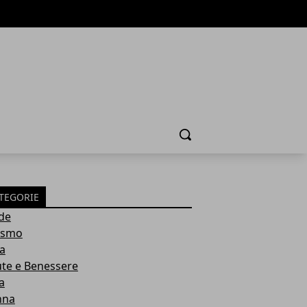
Cerca
TEGORIE
de
ismo
ia
ute e Benessere
a
nna