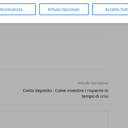
anche sui costi, che comunque saranno ben
Personalizza
Rifiuta Opzionali
Accetta Tut
bilità certamente altissima.
Articolo Successivo
Conto deposito : Come investire i risparmi in
tempo di crisi