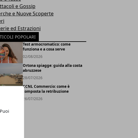
ttacoli e Gossip
erche e Nuove Scoperte
ri
erie ed Estrazioni
TICOLI POPOLARI
Test armocromatico: come
funziona e a cosa serve
02/08/2026
Ortona spiagge: guida alla costa
abruzzese
28/07/2026
CCNL Commercio: come è
composta la retribuzione
26/07/2026
 Puoi