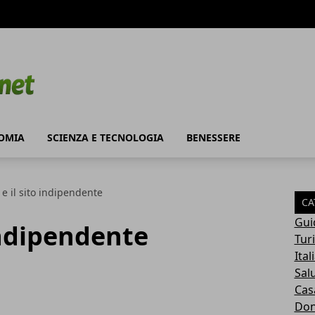
OMIA
SCIENZA E TECNOLOGIA
BENESSERE
e il sito indipendente
CA
Gui
 indipendente
Tur
Ital
Sal
Cas
Do