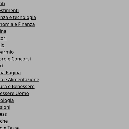
nti
estimenti
enza e tecnologia
nomia e Finanza
ina
ori
cio
parmio
oro e Concorsi
rt
ma Pagina
ta e Alimentazione
ura e Benessere
essere Uomo
cologia
sioni
ness
che
co e Tasse