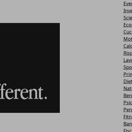
Eve
Inv
Sci
Eco
Cuc
Mot
Cal
Ris
Lav
Spo
Pri
Die
Nat
Ben
Psi
Pen
Fit
Ban
Fis