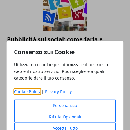
Pubblicità sui social: come farla e
perché è importante
Consenso sui Cookie
30/12/2022
Utilizziamo i cookie per ottimizzare il nostro sito
web e il nostro servizio. Puoi scegliere a quali
categorie dare il tuo consenso.
Cookie Policy
|
Privacy Policy
Personalizza
Rifiuta Opzionali
Come analizzare e gestire il rischio di
un’azienda grazie alle nuove tecnologie
Accetta Tutto