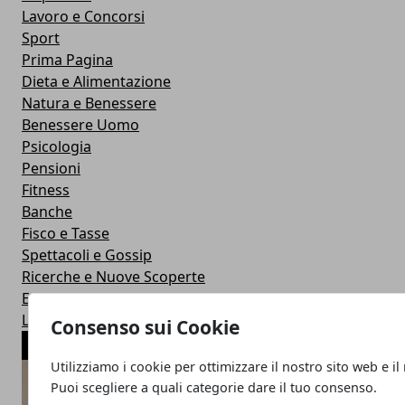
Lavoro e Concorsi
Sport
Prima Pagina
Dieta e Alimentazione
Natura e Benessere
Benessere Uomo
Psicologia
Pensioni
Fitness
Banche
Fisco e Tasse
Spettacoli e Gossip
Ricerche e Nuove Scoperte
Esteri
Lotterie ed Estrazioni
Consenso sui Cookie
ARTICOLI POPOLARI
Utilizziamo i cookie per ottimizzare il nostro sito web e il
Puoi scegliere a quali categorie dare il tuo consenso.