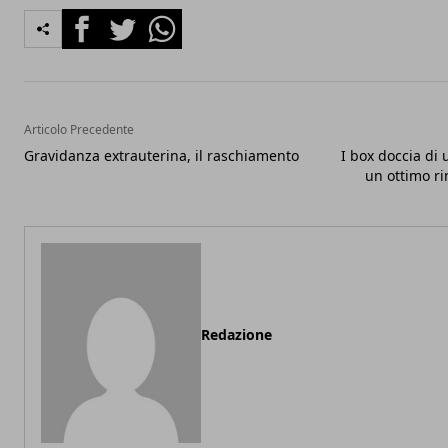
Facebook
Twitter
Whatsapp
Articolo Precedente
Gravidanza extrauterina, il raschiamento
I box doccia di
un ottimo ri
Redazione