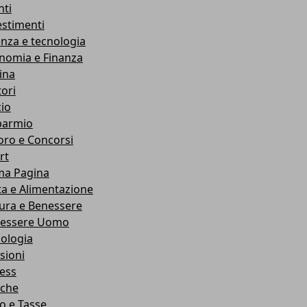
nti
estimenti
enza e tecnologia
nomia e Finanza
ina
ori
cio
parmio
oro e Concorsi
rt
ma Pagina
ta e Alimentazione
ura e Benessere
essere Uomo
cologia
sioni
ness
che
co e Tasse