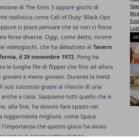
Spe
nsione di The Sims 3
oppure giochi di
Ric
nte realistica come Call of Duty: Black Ops
Este
 eppure ci piace pensare che se non ci fosse
Lott
te forse diverse. Oggi, come detto, ricorre
AR
ei videogiochi, che ha debuttato al
Tavern
fornia, il 29 novembre 1972
. Pong ha
 le lunghe file di flipper che fino ad allora
di giovani e meno giovani. Durante la metà
l suo successo grazie al rilascio di una
 anche a casa. Sappiamo tutti quello che è
e, alla fine, ha dovuto fare spazio nei
ica leggermente migliore, come Space
l'importanza che questo gioco ha avuto
es non può essere sottovalutata.