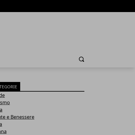
Cerca
TEGORIE
de
ismo
ia
ute e Benessere
a
nna