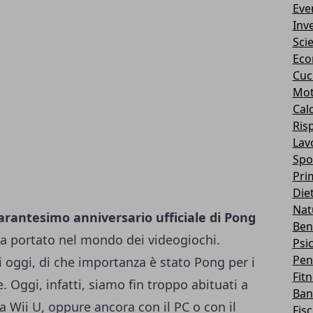
Eve
Inv
Sci
Eco
Cuc
Mot
Cal
Ris
Lav
Spo
Pri
Die
Nat
arantesimo anniversario ufficiale di Pong
Ben
 ha portato nel mondo dei videogiochi.
Psi
Pen
di oggi, di che importanza è stato Pong per i
Fit
 Oggi, infatti, siamo fin troppo abituati a
Ban
va
Wii U
, oppure ancora con il PC o con il
Fis