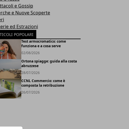
ttacoli e Gossip
erche e Nuove Scoperte
ri
erie ed Estrazioni
TICOLI POPOLARI
Test armocromatico: come
funziona e a cosa serve
02/08/2026
Ortona spiagge: guida alla costa
abruzzese
28/07/2026
CCNL Commercio: come è
composta la retribuzione
26/07/2026