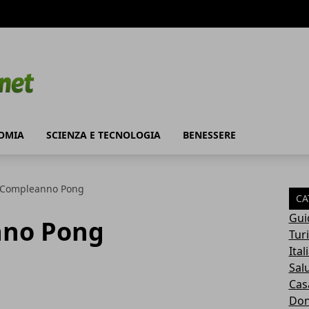
OMIA
SCIENZA E TECNOLOGIA
BENESSERE
 Compleanno Pong
CA
Gui
nno Pong
Tur
Ital
Sal
Cas
Do