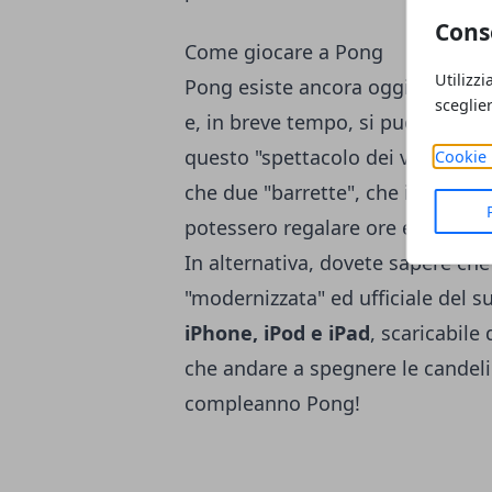
Cons
Come giocare a Pong
Utilizzi
Pong esiste ancora oggi, basta fa
sceglie
e, in breve tempo, si può ancora t
questo "spettacolo dei
videogioc
Cookie 
che due "barrette", che in realtà 
potessero regalare ore e ore di d
In alternativa, dovete sapere che 
"modernizzata" ed ufficiale del s
iPhone, iPod e iPad
, scaricabile
che andare a spegnere le candeli
compleanno Pong!