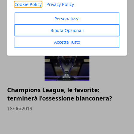
Cookie Policy
|
Privacy Policy
Le imprese più grandi nel calcio
dilettantistico in Italia
Personalizza
14/12/2020
Rifiuta Opzionali
Accetta Tutto
Champions League, le favorite:
terminerà l'ossessione bianconera?
18/06/2019