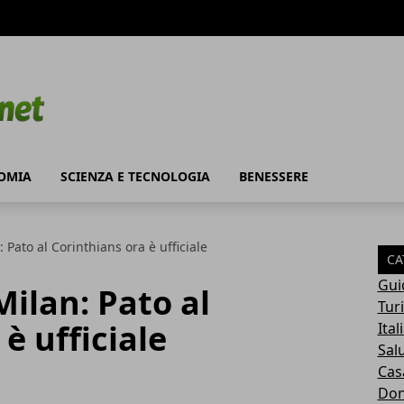
OMIA
SCIENZA E TECNOLOGIA
BENESSERE
 Pato al Corinthians ora è ufficiale
CA
Gui
ilan: Pato al
Tur
è ufficiale
Ital
Sal
Cas
Do