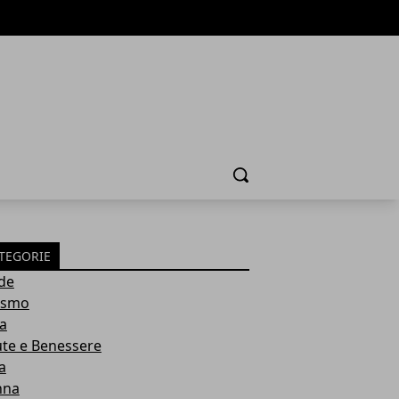
Cerca
TEGORIE
de
ismo
ia
ute e Benessere
a
nna