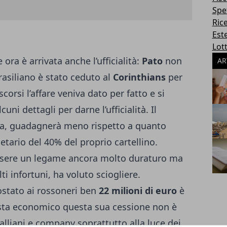
Spe
Ric
Este
Lott
 ora è arrivata anche l’ufficialità:
Pato
non
AR
brasiliano è stato ceduto al
Corinthians
per
scorsi l’affare veniva dato per fatto e si
uni dettagli per darne l’ufficialità. Il
ra, guadagnerà meno rispetto a quanto
tario del 40% del proprio cartellino.
essere un legame ancora molto duraturo ma
ti infortuni, ha voluto sciogliere.
costato ai rossoneri ben
22 milioni di euro
è
ista economico questa sua cessione non è
alliani e company soprattutto alla luce dei