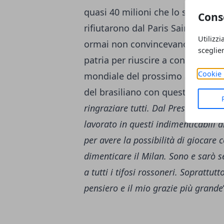
quasi 40 milioni che lo scorso ge
Cons
rifiutarono dal Paris Saint Germai
Utilizzi
ormai non convincevano più e sop
sceglie
patria per riuscire a conquistare 
Cookie 
mondiale del prossimo anno. Sul
del brasiliano con queste parole:
ringraziare tutti. Dal Presidente fi
lavorato in questi indimenticabili a
per avere la possibilità di giocare 
dimenticare il Milan. Sono e sarò s
a tutti i tifosi rossoneri. Soprattu
pensiero e il mio grazie più grande