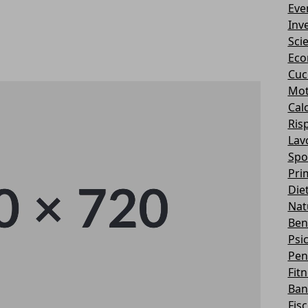
Eve
Inv
Sci
Eco
Cuc
Mot
Cal
Ris
Lav
Spo
Pri
Die
Nat
Ben
Psi
Pen
Fit
Ban
Fis