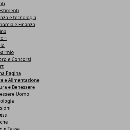
nti
estimenti
enza e tecnologia
nomia e Finanza
ina
ori
cio
parmio
oro e Concorsi
rt
ma Pagina
ta e Alimentazione
ura e Benessere
essere Uomo
cologia
sioni
ness
che
co e Tasse