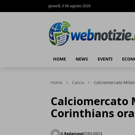
giovedì, il 06 agosto 2026
Web Notizie
HOME
NEWS
EVENTI
ECON
Home
Calcio
Calciomercato Milan:
Calciomercato M
Corinthians ora 
di
Redazione
07/01/2013