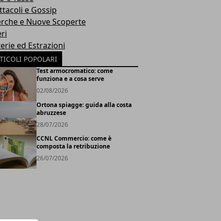
ttacoli e Gossip
erche e Nuove Scoperte
ri
erie ed Estrazioni
TICOLI POPOLARI
Test armocromatico: come
funziona e a cosa serve
02/08/2026
Ortona spiagge: guida alla costa
abruzzese
28/07/2026
CCNL Commercio: come è
composta la retribuzione
26/07/2026