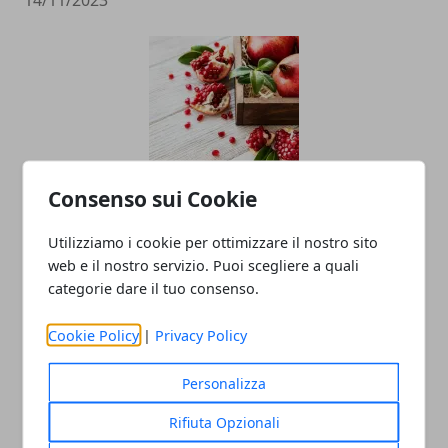
14/11/2023
Consenso sui Cookie
La melagrana: un Superfood dalle
proprietà sorprendenti
Utilizziamo i cookie per ottimizzare il nostro sito
web e il nostro servizio. Puoi scegliere a quali
04/07/2022
categorie dare il tuo consenso.
Cookie Policy
|
Privacy Policy
Personalizza
Rifiuta Opzionali