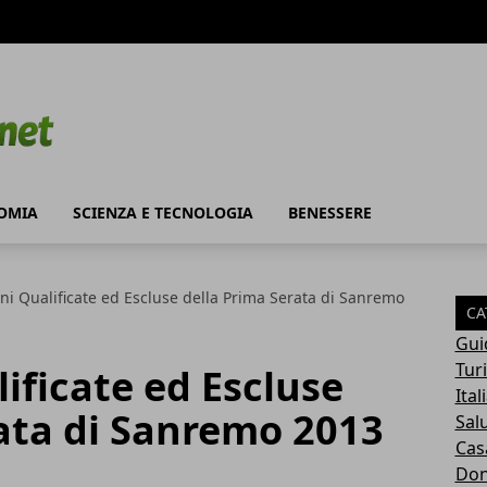
OMIA
SCIENZA E TECNOLOGIA
BENESSERE
ni Qualificate ed Escluse della Prima Serata di Sanremo
CA
Gui
Tur
ificate ed Escluse
Ital
ata di Sanremo 2013
Sal
Cas
Do