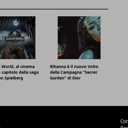
c World, al cinema
Rihanna è il nuovo Volto
o capitolo della saga
della Campagna "Secret
en Spielberg
Garden" di Dior
Con
Re