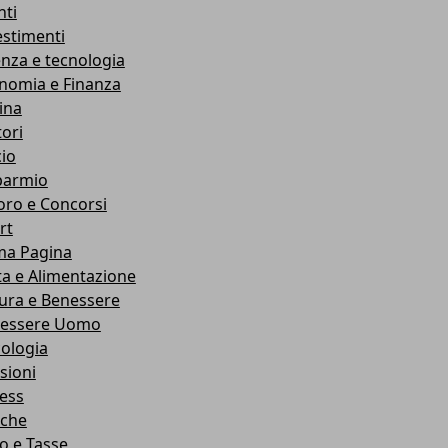
nti
estimenti
enza e tecnologia
nomia e Finanza
ina
ori
cio
parmio
oro e Concorsi
rt
ma Pagina
ta e Alimentazione
ura e Benessere
essere Uomo
cologia
sioni
ness
che
co e Tasse