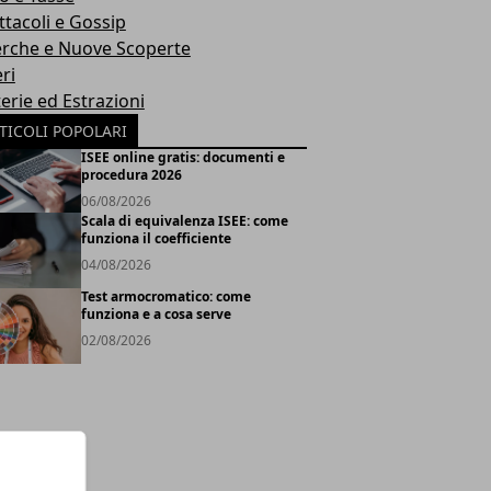
ttacoli e Gossip
erche e Nuove Scoperte
ri
erie ed Estrazioni
TICOLI POPOLARI
ISEE online gratis: documenti e
procedura 2026
06/08/2026
Scala di equivalenza ISEE: come
funziona il coefficiente
04/08/2026
Test armocromatico: come
funziona e a cosa serve
02/08/2026