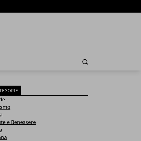
Cerca
TEGORIE
de
ismo
ia
ute e Benessere
a
nna