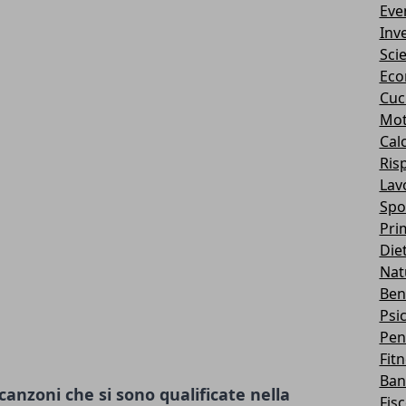
Eve
Inv
Sci
Eco
Cuc
Mot
Cal
Ris
Lav
Spo
Pri
Die
Nat
Ben
Psi
Pen
Fit
Ban
canzoni che si sono qualificate nella
Fis