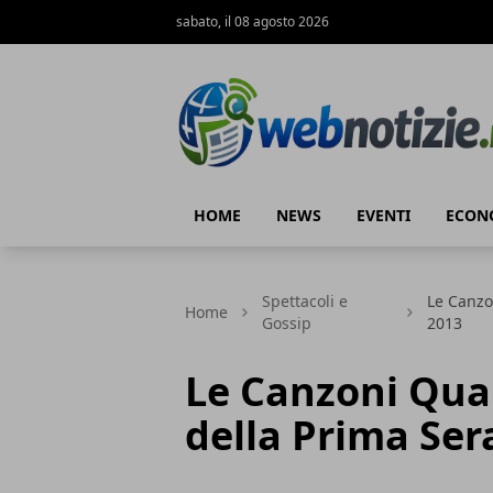
sabato, il 08 agosto 2026
Web Notizie
HOME
NEWS
EVENTI
ECON
Spettacoli e
Le Canzo
Home
Gossip
2013
Le Canzoni Qual
della Prima Ser