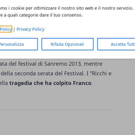
un sogno)"
amo i cookie per ottimizzare il nostro sito web e il nostro servizio.
e"
re a quali categorie dare il tuo consenso.
 Hyde"
Policy
|
Privacy Policy
rlo"
Personalizza
Rifiuta Opzionali
Accetta Tut
ll'amore"
ata del festival di Sanremo 2013
, mentre
i della seconda serata del Festival
. I "Ricchi e
ella
tragedia che ha colpito Franco
.