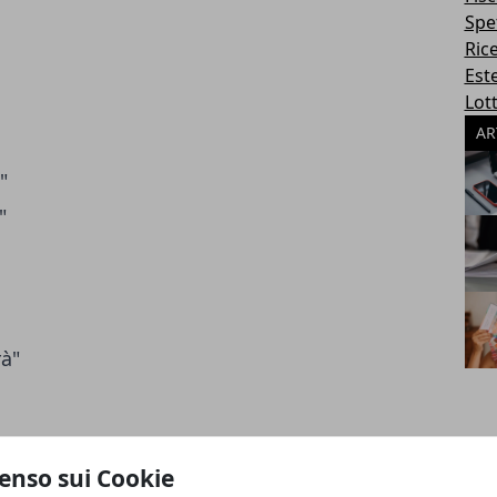
Spe
Ric
Este
Lott
AR
"
"
rà"
enso sui Cookie