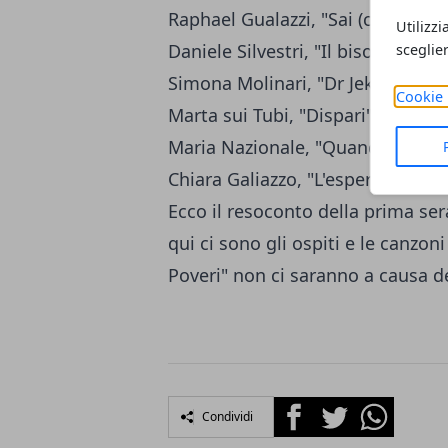
Raphael Gualazzi, "Sai (ci basta 
Utilizzi
Daniele Silvestri, "Il bisogno di t
sceglie
Simona Molinari, "Dr Jekyll e Mr
Cookie 
Marta sui Tubi, "Dispari"
Maria Nazionale, "Quando non pa
Chiara Galiazzo, "L'esperienza de
Ecco il resoconto della
prima ser
qui ci sono
gli ospiti e le canzon
Poveri" non ci saranno a causa d
Facebook
Twitter
Whatsapp
Condividi