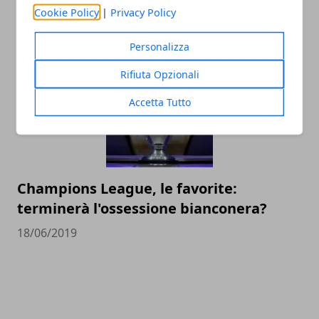
dilettantistico in Italia
Cookie Policy
|
Privacy Policy
14/12/2020
Personalizza
Rifiuta Opzionali
Accetta Tutto
Champions League, le favorite:
terminerà l'ossessione bianconera?
18/06/2019