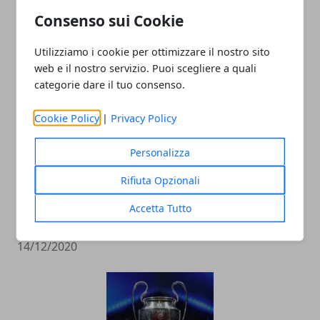
“Meu Amigo” Conceicao, l’ultima granda
Consenso sui Cookie
ala biancoceleste
20/01/2022
Utilizziamo i cookie per ottimizzare il nostro sito
web e il nostro servizio. Puoi scegliere a quali
categorie dare il tuo consenso.
Cookie Policy
|
Privacy Policy
Personalizza
Rifiuta Opzionali
Le imprese più grandi nel calcio
Accetta Tutto
dilettantistico in Italia
14/12/2020