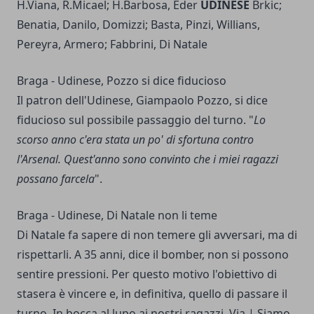
H.Viana, R.Micael; H.Barbosa, Eder
UDINESE
Brkic;
Benatia, Danilo, Domizzi; Basta, Pinzi, Willians,
Pereyra, Armero; Fabbrini, Di Natale
Braga - Udinese, Pozzo si dice fiducioso
Il patron dell'Udinese, Giampaolo Pozzo, si dice
fiducioso sul possibile passaggio del turno. "
Lo
scorso anno c'era stata un po' di sfortuna contro
l'Arsenal. Quest'anno sono convinto che i miei ragazzi
possano farcela
".
Braga - Udinese, Di Natale non li teme
Di Natale fa sapere di non temere gli avversari, ma di
rispettarli. A 35 anni, dice il bomber, non si possono
sentire pressioni. Per questo motivo l'obiettivo di
stasera è vincere e, in definitiva, quello di passare il
turno. In bocca al lupo ai nostri ragazzi. Via | Siamo