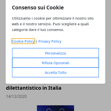
Consenso sui Cookie
“Meu Amigo” Conceicao, l’ultima granda
ala biancoceleste
Utilizziamo i cookie per ottimizzare il nostro sito
web e il nostro servizio. Puoi scegliere a quali
20/01/2022
categorie dare il tuo consenso.
Cookie Policy
|
Privacy Policy
Personalizza
Rifiuta Opzionali
Accetta Tutto
Le imprese più grandi nel calcio
dilettantistico in Italia
14/12/2020