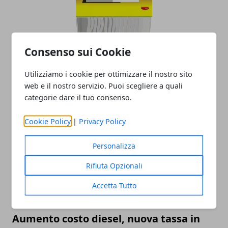
Consenso sui Cookie
Utilizziamo i cookie per ottimizzare il nostro sito
Rottamazione debiti con gli enti locali
web e il nostro servizio. Puoi scegliere a quali
per tassa sulla casa e multe stradali
categorie dare il tuo consenso.
07/04/2019
Cookie Policy
|
Privacy Policy
Personalizza
Rifiuta Opzionali
Accetta Tutto
Aumento costo diesel, nuova tassa in