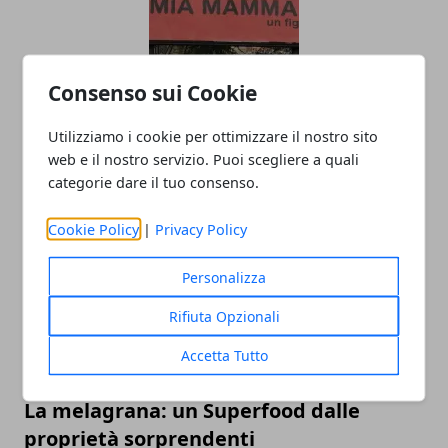
Consenso sui Cookie
“La malasanità pugliese ha ucciso mia
mamma”: l’appello di un figlio che
Utilizziamo i cookie per ottimizzare il nostro sito
descrive una realtà dolorosa
web e il nostro servizio. Puoi scegliere a quali
categorie dare il tuo consenso.
14/11/2023
Cookie Policy
|
Privacy Policy
Personalizza
Rifiuta Opzionali
Accetta Tutto
La melagrana: un Superfood dalle
proprietà sorprendenti