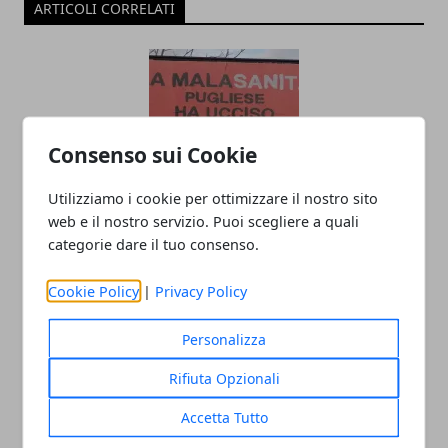
ARTICOLI CORRELATI
Consenso sui Cookie
Utilizziamo i cookie per ottimizzare il nostro sito
web e il nostro servizio. Puoi scegliere a quali
“La malasanità pugliese ha ucciso mia
categorie dare il tuo consenso.
mamma”: l’appello di un figlio che
descrive una realtà dolorosa
Cookie Policy
|
Privacy Policy
14/11/2023
Personalizza
Rifiuta Opzionali
Accetta Tutto