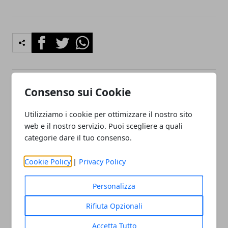
Facebook
Twitter
Whatsapp
Consenso sui Cookie
Articolo Precedente
Articolo Successivo
Come scegliere un orologio
Visure Conservatoria: quali
Utilizziamo i cookie per ottimizzare il nostro sito
da polso
info si possono richiedere?
web e il nostro servizio. Puoi scegliere a quali
categorie dare il tuo consenso.
Cookie Policy
|
Privacy Policy
Personalizza
Redazione
Rifiuta Opzionali
Accetta Tutto