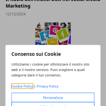
Marketing
12/12/2024
Consenso sui Cookie
Pubblicità sui social: come farla e
Utilizziamo i cookie per ottimizzare il nostro sito
web e il nostro servizio. Puoi scegliere a quali
perché è importante
categorie dare il tuo consenso.
30/12/2022
Cookie Policy
|
Privacy Policy
Personalizza