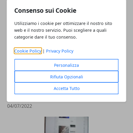
mamma”: l’appello di un figlio che
Consenso sui Cookie
descrive una realtà dolorosa
14/11/2023
Utilizziamo i cookie per ottimizzare il nostro sito
web e il nostro servizio. Puoi scegliere a quali
categorie dare il tuo consenso.
Cookie Policy
|
Privacy Policy
Personalizza
Rifiuta Opzionali
La melagrana: un Superfood dalle
Accetta Tutto
proprietà sorprendenti
04/07/2022