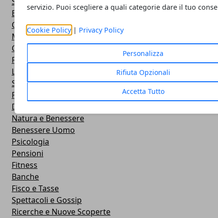
Scienza e tecnologia
servizio. Puoi scegliere a quali categorie dare il tuo cons
Economia e Finanza
Cucina
Cookie Policy
|
Privacy Policy
Motori
Calcio
Personalizza
Risparmio
Lavoro e Concorsi
Rifiuta Opzionali
Sport
Accetta Tutto
Prima Pagina
Dieta e Alimentazione
Natura e Benessere
Benessere Uomo
Psicologia
Pensioni
Fitness
Banche
Fisco e Tasse
Spettacoli e Gossip
Ricerche e Nuove Scoperte