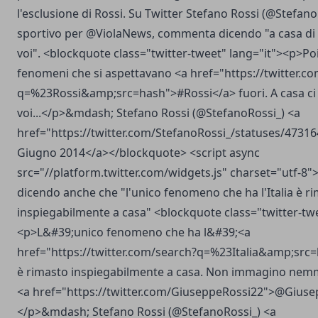
l'esclusione di Rossi. Su Twitter Stefano Rossi (@Stefano
sportivo per @ViolaNews, commenta dicendo "a casa di 
voi". <blockquote class="twitter-tweet" lang="it"><p>Poi
fenomeni che si aspettavano <a href="https://twitter.c
q=%23Rossi&amp;src=hash">#Rossi</a> fuori. A casa ci 
voi...</p>&mdash; Stefano Rossi (@StefanoRossi_) <a
href="https://twitter.com/StefanoRossi_/statuses/473
Giugno 2014</a></blockquote> <script async
src="//platform.twitter.com/widgets.js" charset="utf-8">
dicendo anche che "l'unico fenomeno che ha l'Italia è r
inspiegabilmente a casa" <blockquote class="twitter-twe
<p>L&#39;unico fenomeno che ha l&#39;<a
href="https://twitter.com/search?q=%23Italia&amp;src=
è rimasto inspiegabilmente a casa. Non immagino nemm
<a href="https://twitter.com/GiuseppeRossi22">@Gius
</p>&mdash; Stefano Rossi (@StefanoRossi_) <a