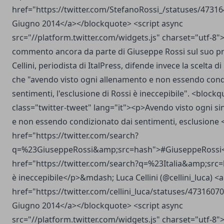
href="https://twitter.com/StefanoRossi_/statuses/473
Giugno 2014</a></blockquote> <script async
src="//platform.twitter.com/widgets.js" charset="utf-8"
commento ancora da parte di Giuseppe Rossi sul
suo pr
Cellini, periodista di ItalPress, difende invece la scelta d
che "avendo visto ogni allenamento e non essendo cond
sentimenti, l'esclusione di Rossi è ineccepibile". <block
class="twitter-tweet" lang="it"><p>Avendo visto ogni s
e non essendo condizionato dai sentimenti, esclusione 
href="https://twitter.com/search?
q=%23GiuseppeRossi&amp;src=hash">#GiuseppeRossi</a
href="https://twitter.com/search?q=%23Italia&amp;src=
è ineccepibile</p>&mdash; Luca Cellini (@cellini_luca) <a
href="https://twitter.com/cellini_luca/statuses/473160
Giugno 2014</a></blockquote> <script async
src="//platform.twitter.com/widgets.js" charset="utf-8"