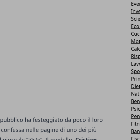
Eve
Inv
Sci
Eco
Cuc
Mot
Cal
Ris
Lav
Spo
Pri
Die
Nat
Ben
Psi
Pen
pubblico ha festeggiato da poco il loro
Fit
confessa nelle pagine di uno dei più
Ban
Fis
l giornale “
Visto
”. Il modello,
Cristian