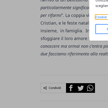
Utilizzi
sceglie
particolarmente significativo, dice
per rifarmi
”. La coppia vive felice
Cookie 
Cristian, e le feste natalizie han
insieme, in famiglia. Infine, a t
sfoggiare il loro amore finto, ris
conoscere ma ormai non c'entra più
due facciamo riferimento alla real
Facebook
Twitter
Whatsapp
Condividi