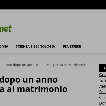
OMIA
SCIENZA E TECNOLOGIA
BENESSERE
n e Tara: dopo un anno d’amore si pensa al matrimonio
CA
Gui
: dopo un anno
Tur
sa al matrimonio
Ital
Sal
Cas
Do