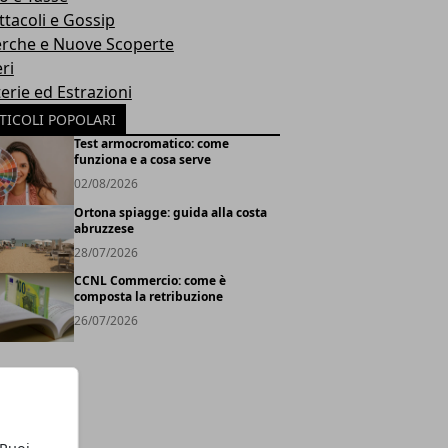
ttacoli e Gossip
erche e Nuove Scoperte
ri
erie ed Estrazioni
TICOLI POPOLARI
Test armocromatico: come
funziona e a cosa serve
02/08/2026
Ortona spiagge: guida alla costa
abruzzese
28/07/2026
CCNL Commercio: come è
composta la retribuzione
26/07/2026