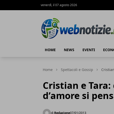
venerdì, il 07 agosto 2026
Web Notizie
HOME
NEWS
EVENTI
ECON
Home
Spettacoli e Gossip
Cristia
Cristian e Tara
d’amore si pen
di
Redazione
07/01/2013