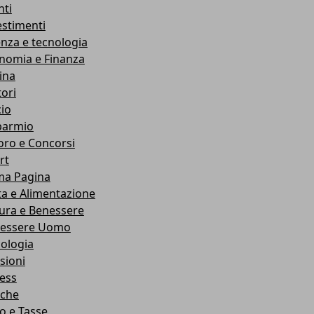
nti
estimenti
enza e tecnologia
nomia e Finanza
ina
ori
cio
parmio
oro e Concorsi
rt
ma Pagina
ta e Alimentazione
ura e Benessere
essere Uomo
cologia
sioni
ness
che
co e Tasse