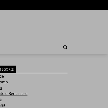
Cerca
TEGORIE
de
ismo
ia
ute e Benessere
a
nna