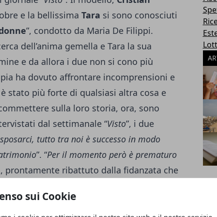
Spe
tobre e la bellissima
Tara
si sono conosciuti
Ric
 donne
”, condotto da Maria De Filippi.
Este
Lott
n cerca dell’anima gemella e Tara la sua
AR
lmine e da allora i due non si cono più
ppia ha dovuto affrontare incomprensioni e
è stato più forte di qualsiasi altra cosa e
ommettere sulla loro storia, ora, sono
tervistati dal settimanale “
Visto
”, i due
sposarci, tutto tra noi è successo in modo
matrimonio
”. “
Per il momento però è prematuro
an, prontamente ribattuto dalla fidanzata che
disposta ad aspettare al massimo tre anni, poi
enso sui Cookie
un passo in avanti è già stato compiuto con
on le avevo mai regalato qualcosa di