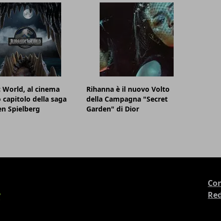
c World, al cinema
Rihanna è il nuovo Volto
o capitolo della saga
della Campagna "Secret
en Spielberg
Garden" di Dior
Con
Re