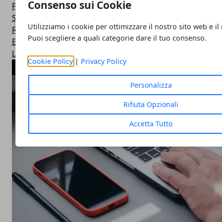
Consenso sui Cookie
Fisco e Tasse
Spettacoli e Gossip
Utilizziamo i cookie per ottimizzare il nostro sito web e il
Ricerche e Nuove Scoperte
Puoi scegliere a quali categorie dare il tuo consenso.
Esteri
Lotterie ed Estrazioni
Cookie Policy
|
Privacy Policy
ARTICOLI POPOLARI
Personalizza
Rifiuta Opzionali
Accetta Tutto