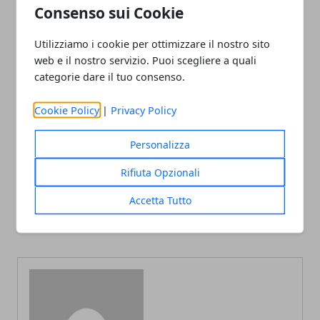
ma con costi scalabili.
Consenso sui Cookie
Utilizziamo i cookie per ottimizzare il nostro sito
web e il nostro servizio. Puoi scegliere a quali
categorie dare il tuo consenso.
Facebook
Twitter
Whatsapp
Cookie Policy
|
Privacy Policy
Personalizza
Rifiuta Opzionali
Articolo Precedente
Articolo Successivo
Gli acquisti indispensabili
Le imprese più grandi nel
Accetta Tutto
per il neonato e come
calcio dilettantistico in
risparmiare
Italia