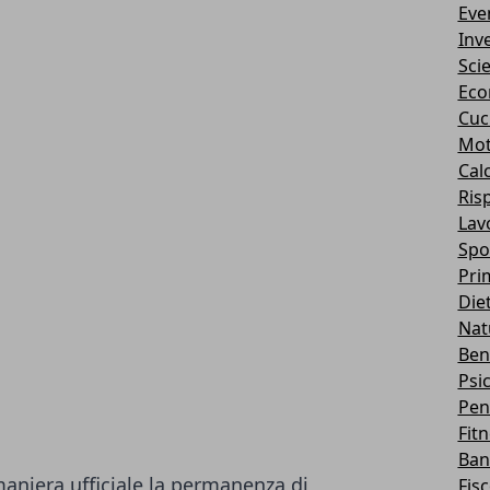
Eve
Inv
Sci
Eco
Cuc
Mot
Cal
Ris
Lav
Spo
Pri
Die
Nat
Ben
Psi
Pen
Fit
Ban
 maniera ufficiale la permanenza di
Fis