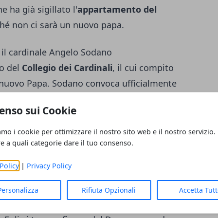
ha già sigillato l'
appartamento del
nché non ci sarà un nuovo papa.
, il cardinale Angelo Sodano
o del
Collegio dei Cardinali
, il cui compito
il nuovo Papa. Sodano convoca ufficialmente
e al conclave, cosa che questa volta è una
enso sui Cookie
te dei cardinali è già nella capitale
e riunioni del pre-conclave e svolge anche
amo i cookie per ottimizzare il nostro sito web e il nostro servizio.
re a quali categorie dare il tuo consenso.
stesso conclave, chiedendo anche al
ncarico.
Policy
|
Privacy Policy
che, monsignor Guido Marini
Personalizza
Rifiuta Opzionali
Accetta Tut
che cura il lato religioso del conclave e la