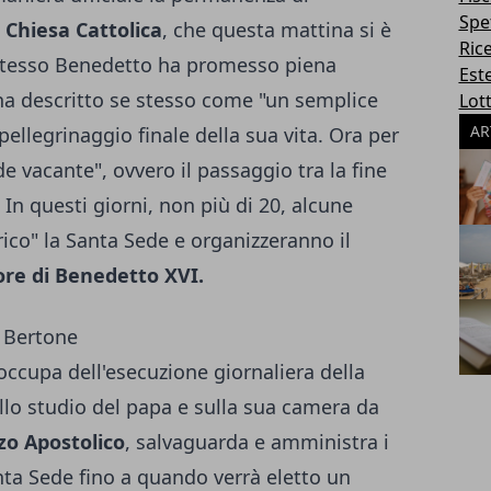
Spe
 Chiesa Cattolica
, che questa mattina si è
Ric
o stesso Benedetto ha promesso piena
Este
ha descritto se stesso come "un semplice
Lott
AR
 pellegrinaggio finale della sua vita. Ora per
de vacante", ovvero il passaggio tra la fine
. In questi giorni, non più di 20, alcune
ico" la Santa Sede e organizzeranno il
ore di Benedetto XVI.
o Bertone
occupa dell'esecuzione giornaliera della
sullo studio del papa e sulla sua camera da
zo Apostolico
, salvaguarda e amministra i
anta Sede fino a quando verrà eletto un