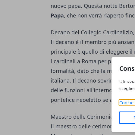
nuovo papa. Questa notte Bertone 
Papa
, che non verrà riaperto fi
Decano del Collegio Cardinalizio
Il decano è il membro più anzian
principale è quello di eleggere 
i cardinali a Roma per partecipar
Cons
formalità, dato che la maggior par
italiana. Il decano sovrintende l
Utilizzi
sceglie
delle funzioni all'interno dello 
pontefice neoeletto se accetta l'i
Cookie 
Maestro delle Cerimonie liturgi
Il maestro delle cerimonie liturgi