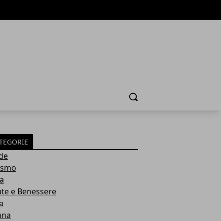
Cerca
TEGORIE
de
ismo
ia
ute e Benessere
a
nna