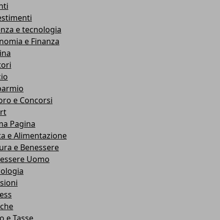
nti
estimenti
enza e tecnologia
nomia e Finanza
ina
ori
cio
parmio
oro e Concorsi
rt
ma Pagina
ta e Alimentazione
ura e Benessere
essere Uomo
cologia
sioni
ness
che
co e Tasse