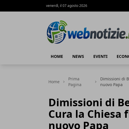
venerdì, il 07 agosto 2026
Web Notizie
HOME
NEWS
EVENTI
ECON
Prima
Dimissioni di B
Home
Pagina
nuovo Papa
Dimissioni di B
Cura la Chiesa f
nuovo Papa