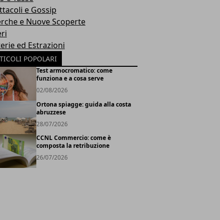
ttacoli e Gossip
erche e Nuove Scoperte
ri
erie ed Estrazioni
TICOLI POPOLARI
Test armocromatico: come
funziona e a cosa serve
02/08/2026
Ortona spiagge: guida alla costa
abruzzese
28/07/2026
CCNL Commercio: come è
composta la retribuzione
26/07/2026