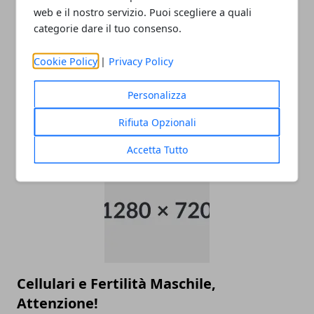
web e il nostro servizio. Puoi scegliere a quali
categorie dare il tuo consenso.
Cookie Policy
|
Privacy Policy
Vaccino per il virus della zanzara tigre
(Chikungunya), i Primi Passi sono stati
Personalizza
già fatti
Rifiuta Opzionali
19/08/2014
Accetta Tutto
Cellulari e Fertilità Maschile,
Attenzione!