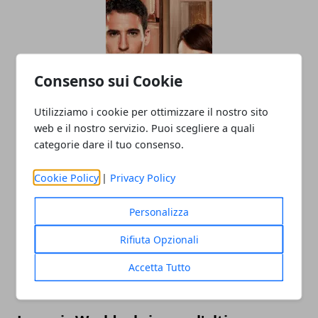
Consenso sui Cookie
Utilizziamo i cookie per ottimizzare il nostro sito
Anticipazioni Velvet 3: ecco quando
web e il nostro servizio. Puoi scegliere a quali
andrà in onda in Italia la terza stagione
categorie dare il tuo consenso.
24/09/2015
Cookie Policy
|
Privacy Policy
Personalizza
Rifiuta Opzionali
Accetta Tutto