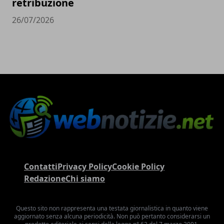
retribuzione
26/07/2026
Contatti
Privacy Policy
Cookie Policy
Redazione
Chi siamo
Questo sito non rappresenta una testata giornalistica in quanto viene
aggiornato senza alcuna periodicità. Non può pertanto considerarsi un