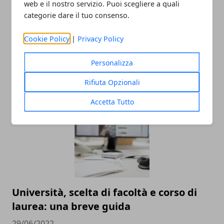
web e il nostro servizio. Puoi scegliere a quali
categorie dare il tuo consenso.
Cookie Policy
|
Privacy Policy
La melagrana: un Superfood dalle
Personalizza
proprietà sorprendenti
Rifiuta Opzionali
04/07/2022
Accetta Tutto
Università, scelta di facoltà e corso di
laurea: una breve guida
29/06/2022