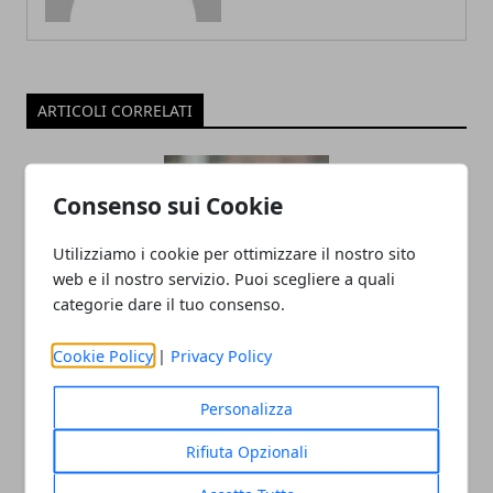
ARTICOLI CORRELATI
Consenso sui Cookie
Utilizziamo i cookie per ottimizzare il nostro sito
web e il nostro servizio. Puoi scegliere a quali
categorie dare il tuo consenso.
Come sfruttare le planimetrie catastali
Cookie Policy
|
Privacy Policy
online per valorizzare il tuo immobile
Personalizza
28/07/2025
Rifiuta Opzionali