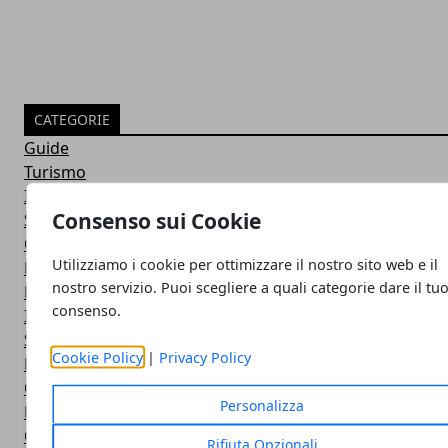
CATEGORIE
Guide
Turismo
Italia
Consenso sui Cookie
Salute e Benessere
Casa
Utilizziamo i cookie per ottimizzare il nostro sito web e il
Donna
nostro servizio. Puoi scegliere a quali categorie dare il tu
Eventi
consenso.
Investimenti
Scienza e tecnologia
Cookie Policy
|
Privacy Policy
Economia e Finanza
Cucina
Personalizza
Motori
Calcio
Rifiuta Opzionali