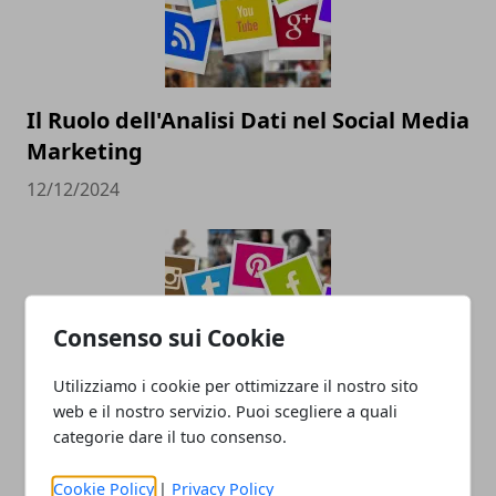
Il Ruolo dell'Analisi Dati nel Social Media
Marketing
12/12/2024
Consenso sui Cookie
Utilizziamo i cookie per ottimizzare il nostro sito
web e il nostro servizio. Puoi scegliere a quali
Pubblicità sui social: come farla e
categorie dare il tuo consenso.
perché è importante
Cookie Policy
|
Privacy Policy