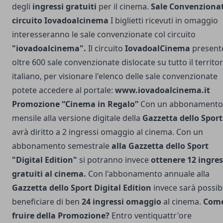
degli
ingressi gratuiti
per il cinema.
Sale Convenziona
circuito Iovadoalcinema
I biglietti ricevuti in omaggio
interesseranno le sale convenzionate col circuito
"iovadoalcinema".
Il circuito
IovadoalCinema
present
oltre 600 sale convenzionate dislocate su tutto il territor
italiano, per visionare l'elenco delle sale convenzionate
potete accedere al portale:
www.iovadoalcinema.it
Promozione “Cinema in Regalo”
Con un abbonamento
mensile alla versione digitale della
Gazzetta dello Sport
avrà diritto a 2 ingressi omaggio al cinema. Con un
abbonamento semestrale
alla Gazzetta dello Sport
"Digital Edition"
si potranno invece
ottenere 12 ingres
gratuiti al cinema.
Con l'abbonamento annuale alla
Gazzetta dello Sport Digital Edition
invece sarà possib
beneficiare di ben
24 ingressi omaggio
al cinema.
Com
fruire della Promozione?
Entro ventiquattr'ore