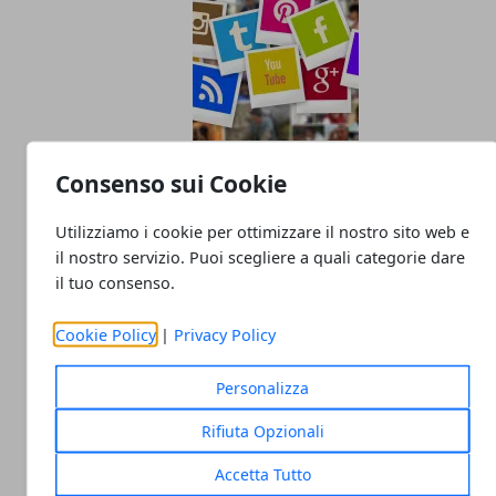
Pubblicità sui social: come farla e perché è
Consenso sui Cookie
importante
Utilizziamo i cookie per ottimizzare il nostro sito web e
30/12/2022
il nostro servizio. Puoi scegliere a quali categorie dare
il tuo consenso.
Cookie Policy
|
Privacy Policy
Personalizza
Rifiuta Opzionali
Accetta Tutto
Come analizzare e gestire il rischio di