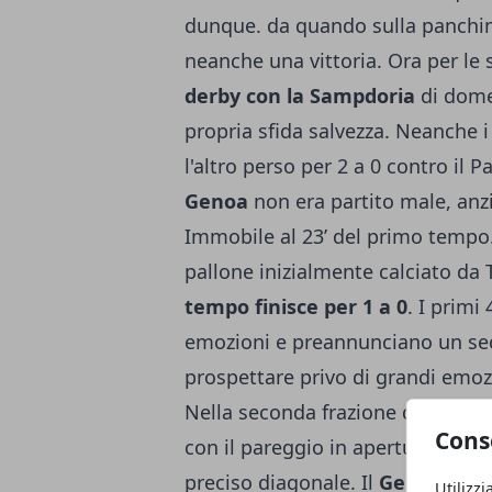
dunque. da quando sulla panchina
neanche una vittoria. Ora per le 
derby con la Sampdoria
di domen
propria sfida salvezza. Neanche 
l'altro
perso per 2 a 0 contro il 
Genoa
non era partito male, anz
Immobile al 23’ del primo tempo. I
pallone inizialmente calciato da 
tempo finisce per 1 a 0
. I primi
emozioni e preannunciano un se
prospettare privo di grandi emozio
Nella seconda frazione di gara è i
Cons
con il pareggio in apertura di Mes
preciso diagonale. Il
Genoa
non h
Utilizzi