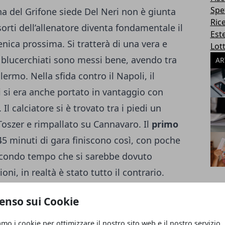
Spe
 del Grifone siede Del Neri non è giunta
Ric
sorti dell’allenatore diventa fondamentale il
Este
ica prossima. Si tratterà di una vera e
Lott
i blucerchiati sono messi bene, avendo tra
AR
Palermo
. Nella sfida contro il Napoli, il
i si era anche portato in vantaggio con
l calciatore si è trovato tra i piedi un
Toszer e rimpallato su Cannavaro. Il
primo
 45 minuti di gara finiscono così, con poche
condo tempo che si sarebbe dovuto
ni, in realtà è stato tutto il contrario.
nfatti arrivata la reazione dei partenopei
enso sui Cookie
to, ex della gara, che infila Frey con un
a subito il colpo ed anzi torna in avanti
amo i cookie per ottimizzare il nostro sito web e il nostro servizio.