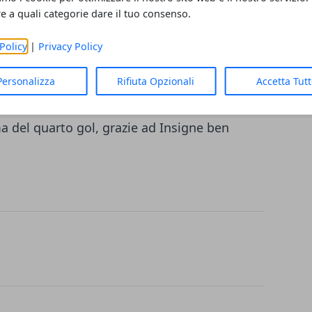
re a quali categorie dare il tuo consenso.
 gol da pochi metri. Nell’ultimo quarto d’ora
nta napoletana guidata dal solito Cavani. È
Policy
|
Privacy Policy
e la rete del pareggio su assist di Hamsik.
poi ha segnato di testa il punto del 3 a 2 e
Personalizza
Rifiuta Opzionali
Accetta Tut
anciato in avanti alla ricerca disperata del
ma del quarto gol, grazie ad Insigne ben