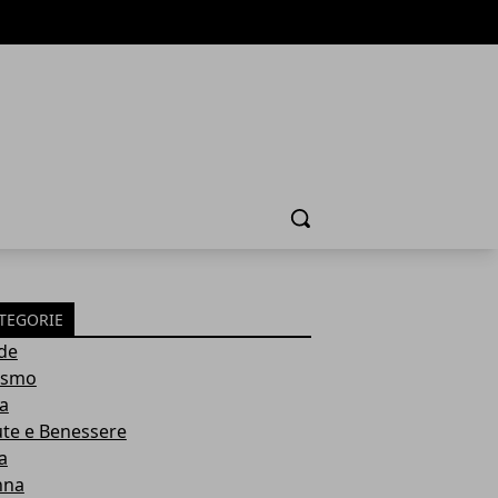
Cerca
TEGORIE
de
ismo
ia
ute e Benessere
a
nna