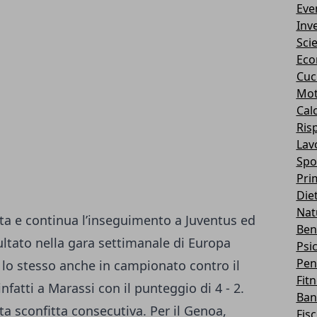
Eve
Inv
Sci
Eco
Cuc
Mot
Cal
Ris
Lav
Spo
Pri
Die
Nat
ta e continua l’inseguimento a
Juventus
ed
Ben
sultato nella gara settimanale di Europa
Psi
Pen
 lo stesso anche in campionato contro il
Fit
fatti a Marassi con il punteggio di 4 - 2.
Ban
rta sconfitta consecutiva. Per il Genoa,
Fis