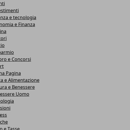
nti
estimenti
enza e tecnologia
nomia e Finanza
ina
ori
cio
parmio
oro e Concorsi
rt
ma Pagina
ta e Alimentazione
ura e Benessere
essere Uomo
cologia
sioni
ness
che
co e Tasse