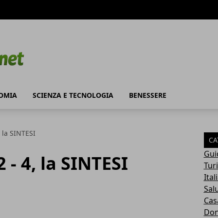
OMIA
SCIENZA E TECNOLOGIA
BENESSERE
, la SINTESI
CA
Gui
 - 4, la SINTESI
Tur
Ital
Sal
Cas
Do