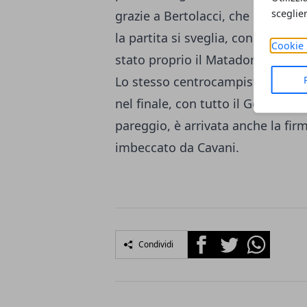
sceglie
grazie a Bertolacci, che mette in
la partita si sveglia, con la rimo
Cookie 
stato proprio il Matador a siglar
Lo stesso centrocampista azzurro 
nel finale, con tutto il Genoa sbil
pareggio, è arrivata anche la fir
imbeccato da Cavani.
Facebook
Twitter
Whatsapp
Condividi