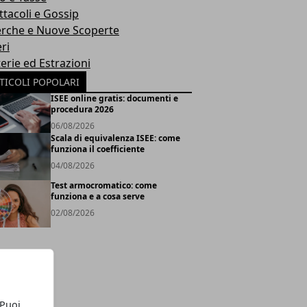
ttacoli e Gossip
erche e Nuove Scoperte
ri
erie ed Estrazioni
TICOLI POPOLARI
ISEE online gratis: documenti e
procedura 2026
06/08/2026
Scala di equivalenza ISEE: come
funziona il coefficiente
04/08/2026
Test armocromatico: come
funziona e a cosa serve
02/08/2026
 Puoi