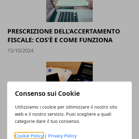
PRESCRIZIONE DELL'ACCERTAMENTO
FISCALE: COS'È E COME FUNZIONA
15/10/2024
Consenso sui Cookie
Utilizziamo i cookie per ottimizzare il nostro sito
web e il nostro servizio. Puoi scegliere a quali
Simulazione mutuo: come funziona e
categorie dare il tuo consenso.
come calcolare le rate
Cookie Policy
|
Privacy Policy
19/12/2023