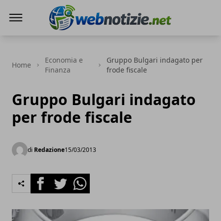
Web Notizie
Economia e
Gruppo Bulgari indagato per
Home
Finanza
frode fiscale
Gruppo Bulgari indagato
per frode fiscale
di
Redazione
15/03/2013
Facebook
Twitter
Whatsapp