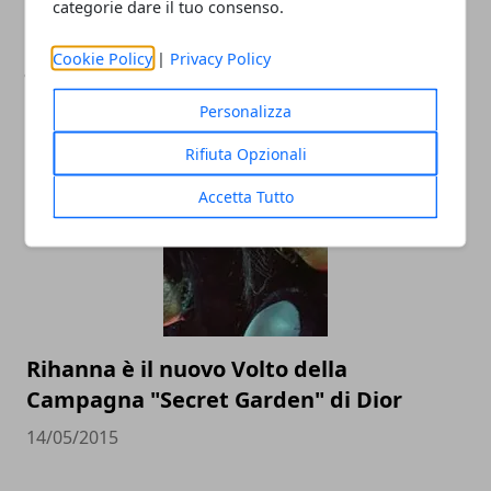
categorie dare il tuo consenso.
Cookie Policy
|
Privacy Policy
Jurassic World, al cinema l'ultimo
capitolo della saga di Steven Spielberg
Personalizza
10/06/2015
Rifiuta Opzionali
Accetta Tutto
Rihanna è il nuovo Volto della
Campagna "Secret Garden" di Dior
14/05/2015