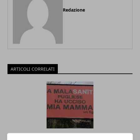
Redazione
ARTICOLI CORRELATI
“La malasanità pugliese ha ucciso mia