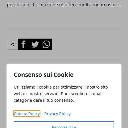
percorso di formazione risulterà molto meno ostico.
Facebook
Twitter
Whatsapp
Consenso sui Cookie
Articolo Precedente
Articolo Successivo
Isolamento termico e
Noleggio lungo termine e
sgravi fiscali: scopriamo
leasing: confronto 2020
Utilizziamo i cookie per ottimizzare il nostro sito
quali sono
web e il nostro servizio. Puoi scegliere a quali
categorie dare il tuo consenso.
Cookie Policy
|
Privacy Policy
Personalizza