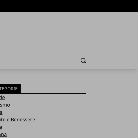
Cerca
TEGORIE
de
ismo
ia
ute e Benessere
a
nna