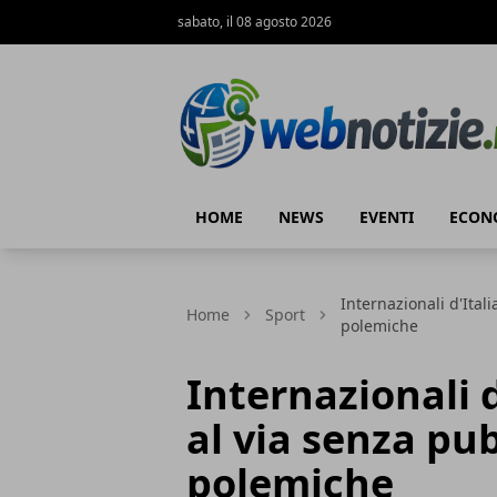
sabato, il 08 agosto 2026
Web Notizie
HOME
NEWS
EVENTI
ECON
Internazionali d'Itali
Home
Sport
polemiche
Internazionali d
al via senza pub
polemiche