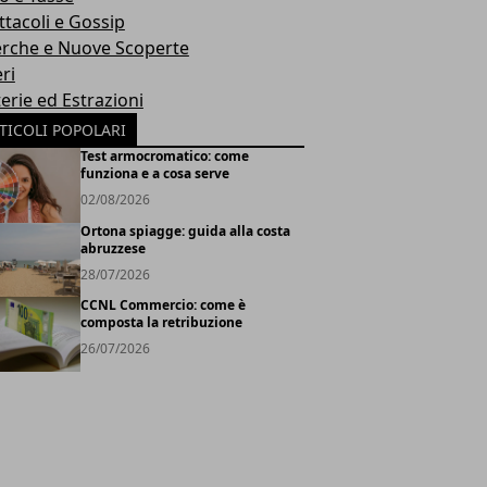
ttacoli e Gossip
erche e Nuove Scoperte
ri
erie ed Estrazioni
TICOLI POPOLARI
Test armocromatico: come
funziona e a cosa serve
02/08/2026
Ortona spiagge: guida alla costa
abruzzese
28/07/2026
CCNL Commercio: come è
composta la retribuzione
26/07/2026