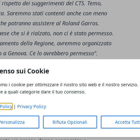
el rispetto dei suggerimenti del CTS. Temo,
tta. Saremmo stati contenti anche con meno
 che potranno assistere al Roland Garros.
se che si è rialzato, non ci è stato permesso.
giamento della Regione, avremmo organizzato
a o a Genova. Ce lo avrebbero permesso".
enso sui Cookie
che sono state soltanto attuate le norme
amo i cookie per ottimizzare il nostro sito web e il nostro servizio.
i particolare rilevanza nel nostro paese,
re a quali categorie dare il tuo consenso.
 responsabilità al
CTS
, fioccano le
Policy
|
Privacy Policy
porta
Romadailynews.it
, Daniele
Giannini
,
, ha ugualmente preso di mira la regione
Personalizza
Rifiuta Opzionali
Accetta Tut
ingaretti: la giunta ha utilizzato il suo solito