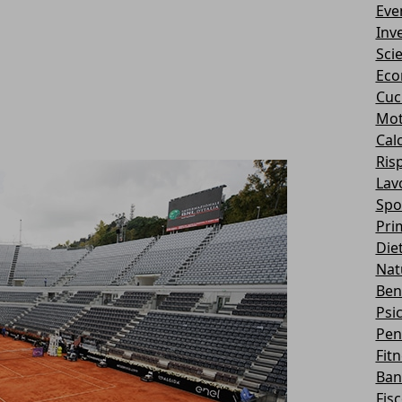
Eve
Inv
Sci
Eco
Cuc
Mot
Cal
Ris
Lav
Spo
Pri
Die
Nat
Ben
Psi
Pen
Fit
Ban
Fis