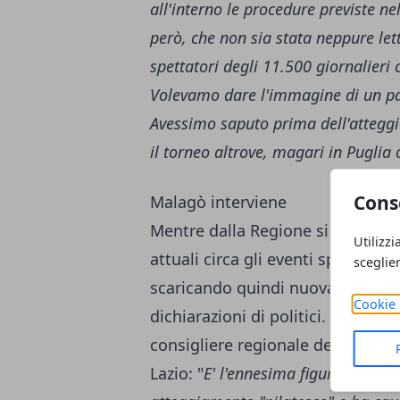
all'interno le procedure previste n
però, che non sia stata neppure le
spettatori degli 11.500 giornalieri
Volevamo dare l'immagine di un pae
Avessimo saputo prima dell'atteg
il torneo altrove, magari in Pugli
Cons
Malagò interviene
Mentre dalla Regione si precisa 
Utilizzi
attuali circa gli eventi sportivi d
sceglie
scaricando quindi nuovamente la
Cookie 
dichiarazioni di politici. Come ri
consigliere regionale della Lega
Lazio: "
E' l'ennesima figuraccia di Z