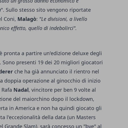
usato un grosso danno economico e
a
". Sullo stesso sito vengono riportate
el Coni,
Malagò
:
"Le divisioni, a livello
ico effetto, quello di indebolirci".
 pronta a partire un'edizione deluxe degli
. Sono presenti 19 dei 20 migliori giocatori
derer
che ha già annunciato il rientro nel
la doppia operazione al ginocchio di inizio
e Rafa
Nadal
, vincitore per ben 9 volte al
izione del maiorchino dopo il lockdown,
ferta in America e non ha quindi giocato gli
a l'eccezionalità della data (un Masters
l Grande Slam), sarà concesso un "bye" al