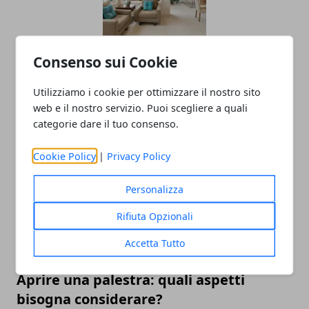
Consenso sui Cookie
Mercato immobiliare a Milano: cosa
aspettarsi nel 2025 e i settori
Utilizziamo i cookie per ottimizzare il nostro sito
interessanti per chi investe
web e il nostro servizio. Puoi scegliere a quali
categorie dare il tuo consenso.
17/01/2025
Cookie Policy
|
Privacy Policy
Personalizza
Rifiuta Opzionali
Accetta Tutto
Aprire una palestra: quali aspetti
bisogna considerare?