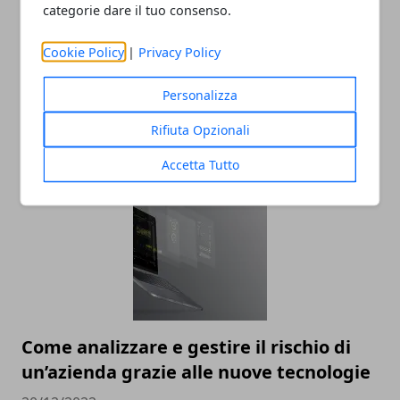
categorie dare il tuo consenso.
Cookie Policy
|
Privacy Policy
Personalizza
Pubblicità sui social: come farla e
perché è importante
Rifiuta Opzionali
30/12/2022
Accetta Tutto
Come analizzare e gestire il rischio di
un’azienda grazie alle nuove tecnologie