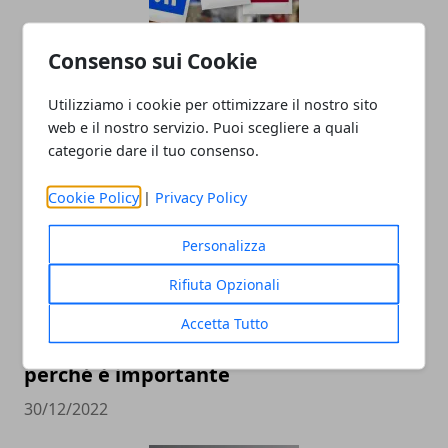
Consenso sui Cookie
Il Ruolo dell'Analisi Dati nel Social Media
Marketing
Utilizziamo i cookie per ottimizzare il nostro sito
web e il nostro servizio. Puoi scegliere a quali
12/12/2024
categorie dare il tuo consenso.
Cookie Policy
|
Privacy Policy
Personalizza
Rifiuta Opzionali
Accetta Tutto
Pubblicità sui social: come farla e
perché è importante
30/12/2022