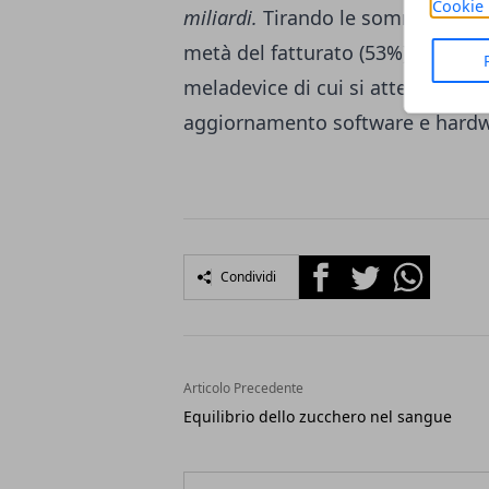
Cookie 
miliardi.
Tirando le somme, è poss
metà del fatturato (53%) di Appl
meladevice di cui si attende in 
aggiornamento software e hardw
Facebook
Twitter
Whatsapp
Condividi
Articolo Precedente
Equilibrio dello zucchero nel sangue