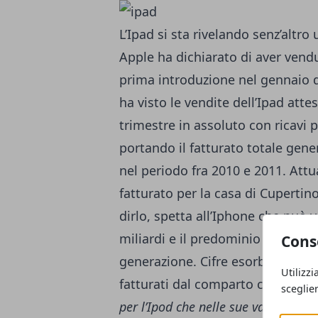
L’Ipad si sta rivelando senz’altr
Apple ha dichiarato di aver vendu
prima introduzione nel gennaio de
ha visto le vendite dell’Ipad atte
trimestre in assoluto con ricavi pa
portando il fatturato totale gener
nel periodo fra 2010 e 2011. Attu
fatturato per la casa di Cupertino
dirlo, spetta all’Iphone che può 
miliardi e il predominio nel settor
Cons
generazione. Cifre esorbitanti che
Utilizzi
fatturati dal comparto computer
sceglie
per l’Ipod che nelle sue varie incar