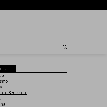
Cerca
TEGORIE
de
ismo
ia
ute e Benessere
a
nna