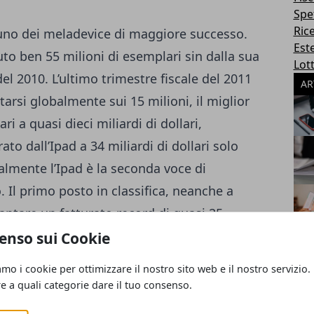
Spe
Ric
o uno dei meladevice di maggiore successo.
Este
to ben 55 milioni di esemplari sin dalla sua
Lott
l 2010. L’ultimo trimestre fiscale del 2011
AR
starsi globalmente sui 15 milioni, il miglior
ri a quasi dieci miliardi di dollari,
ato dall’Ipad a 34 miliardi di dollari solo
almente l’Ipad è la seconda voce di
. Il primo posto in classifica, neanche a
vantare un fatturato record di quasi 25
e dei telefoni cellulari di ultima
enso sui Cookie
 fanno sembra i 6,5 miliardi di dollari
amo i cookie per ottimizzare il nostro sito web e il nostro servizio.
 poca cosa.
Ultima posizione, si fa per dire,
re a quali categorie dare il tuo consenso.
nazioni ha generato un fatturato totale di 2,5