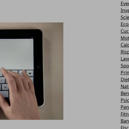
Eve
Inv
Sci
Eco
Cuc
Mot
Cal
Ris
Lav
Spo
Pri
Die
Nat
Ben
Psi
Pen
Fit
Ban
Fis