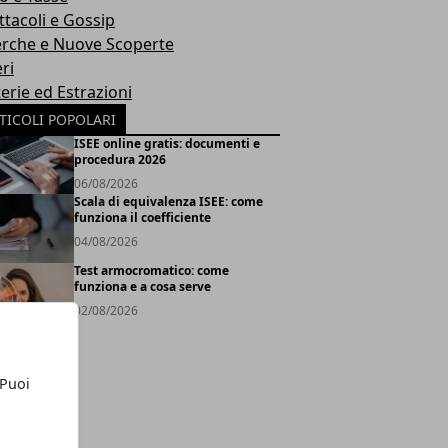
ttacoli e Gossip
erche e Nuove Scoperte
ri
erie ed Estrazioni
TICOLI POPOLARI
ISEE online gratis: documenti e
procedura 2026
06/08/2026
Scala di equivalenza ISEE: come
funziona il coefficiente
04/08/2026
Test armocromatico: come
funziona e a cosa serve
02/08/2026
 Puoi