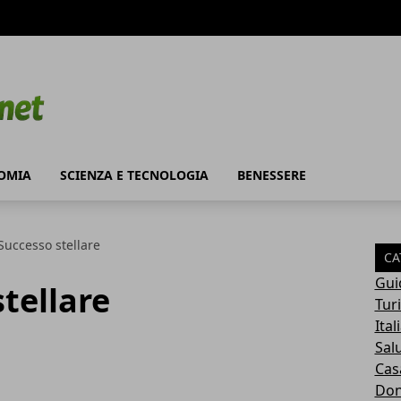
OMIA
SCIENZA E TECNOLOGIA
BENESSERE
Successo stellare
CA
Gui
stellare
Tur
Ital
Sal
Cas
Do