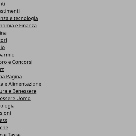
nti
estimenti
enza e tecnologia
nomia e Finanza
ina
ori
cio
parmio
oro e Concorsi
rt
ma Pagina
ta e Alimentazione
ura e Benessere
essere Uomo
cologia
sioni
ness
che
co e Tasse