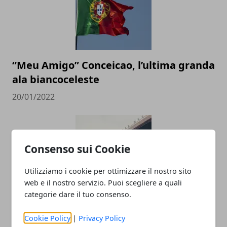
“Meu Amigo” Conceicao, l’ultima granda
ala biancoceleste
20/01/2022
Consenso sui Cookie
Utilizziamo i cookie per ottimizzare il nostro sito
web e il nostro servizio. Puoi scegliere a quali
categorie dare il tuo consenso.
Le imprese più grandi nel calcio
Cookie Policy
|
Privacy Policy
dilettantistico in Italia