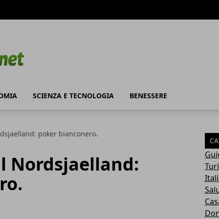
OMIA
SCIENZA E TECNOLOGIA
BENESSERE
ordsjaelland: poker bianconero.
CA
Gui
il Nordsjaelland:
Tur
ro.
Ital
Sal
Cas
Do