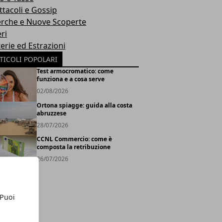
ttacoli e Gossip
erche e Nuove Scoperte
ri
erie ed Estrazioni
TICOLI POPOLARI
Test armocromatico: come
funziona e a cosa serve
02/08/2026
Ortona spiagge: guida alla costa
abruzzese
28/07/2026
CCNL Commercio: come è
composta la retribuzione
26/07/2026
 Puoi