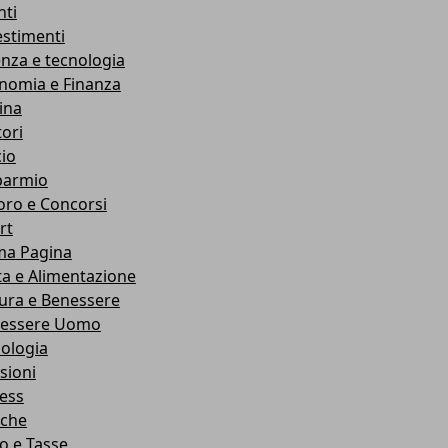
nti
estimenti
enza e tecnologia
nomia e Finanza
ina
ori
cio
parmio
oro e Concorsi
rt
ma Pagina
ta e Alimentazione
ura e Benessere
essere Uomo
cologia
sioni
ness
che
co e Tasse