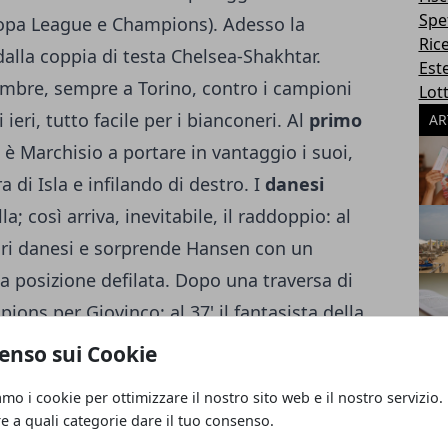
Spe
ropa League e Champions). Adesso la
Ric
alla coppia di testa Chelsea-Shakhtar.
Este
vembre, sempre a Torino, contro i campioni
Lott
ieri, tutto facile per i bianconeri. Al
primo
AR
6' è Marchisio a portare in vantaggio i suoi,
 di Isla e infilando di destro. I
danesi
la; così arriva, inevitabile, il raddoppio: al
sori danesi e sorprende Hansen con un
da posizione defilata. Dopo una traversa di
pions per Giovinco: al 37' il fantasista della
incolpevole Hansen un destro a giro
enso sui Cookie
e praticamente qui. Nella ripresa c'è spazio
amo i cookie per ottimizzare il nostro sito web e il nostro servizio.
ampionato), con
Pogba che rileva Vidal e
re a quali categorie dare il tuo consenso.
o
. Proprio l'attaccante ex Napoli chiude i