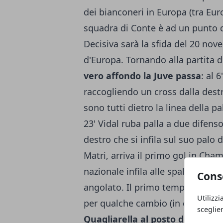
dei bianconeri in Europa (tra Eu
squadra di Conte è ad un punto d
Decisiva sarà la sfida del 20 no
d'Europa. Tornando alla partita di 
vero affondo la Juve passa
: al 
raccogliendo un cross dalla destra
sono tutti dietro la linea della pal
23' Vidal ruba palla a due difen
destro che si infila sul suo palo 
Matri, arriva il primo gol in Cham
nazionale infila alle spalle dell'
Cons
angolato. Il primo tempo si chiud
Utilizzi
per qualche cambio (in chiave c
sceglie
Quagliarella al posto di Giovinc