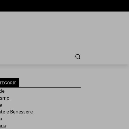
Cerca
TEGORIE
de
ismo
ia
ute e Benessere
a
nna