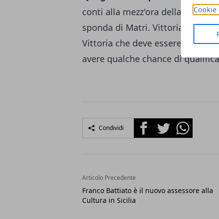
Cookie 
conti alla mezz'ora della ripresa
sponda di Matri. Vittoria ampiam
Vittoria che deve essere assolut
avere qualche chance di qualifica
Facebook
Twitter
Whatsapp
Condividi
Articolo Precedente
Franco Battiato è il nuovo assessore alla
Cultura in Sicilia