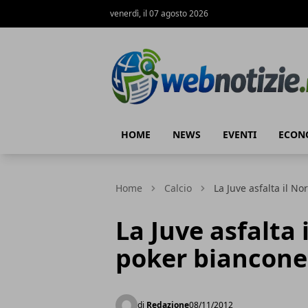
venerdì, il 07 agosto 2026
Web Notizie
HOME
NEWS
EVENTI
ECON
Home
Calcio
La Juve asfalta il N
La Juve asfalta 
poker biancone
di
Redazione
08/11/2012