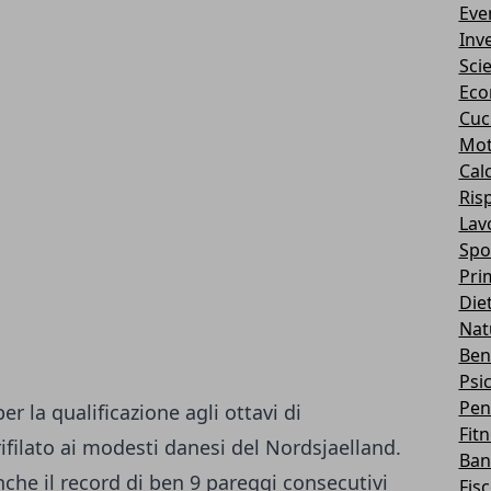
Eve
Inv
Sci
Eco
Cuc
Mot
Cal
Ris
Lav
Spo
Pri
Die
Nat
Ben
Psi
Pen
er la qualificazione agli ottavi di
Fit
ifilato ai modesti danesi del
Nordsjaelland
.
Ban
che il record di ben 9 pareggi consecutivi
Fis