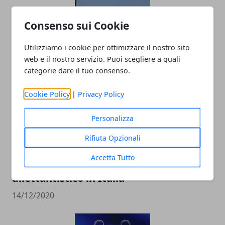
“Meu Amigo” Conceicao, l’ultima granda
Consenso sui Cookie
ala biancoceleste
Utilizziamo i cookie per ottimizzare il nostro sito
20/01/2022
web e il nostro servizio. Puoi scegliere a quali
categorie dare il tuo consenso.
Cookie Policy
|
Privacy Policy
Personalizza
Rifiuta Opzionali
Accetta Tutto
Le imprese più grandi nel calcio
dilettantistico in Italia
14/12/2020