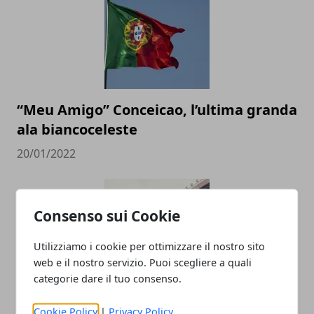
“Meu Amigo” Conceicao, l’ultima granda
ala biancoceleste
20/01/2022
Consenso sui Cookie
Utilizziamo i cookie per ottimizzare il nostro sito
web e il nostro servizio. Puoi scegliere a quali
categorie dare il tuo consenso.
Le imprese più grandi nel calcio
Cookie Policy
|
Privacy Policy