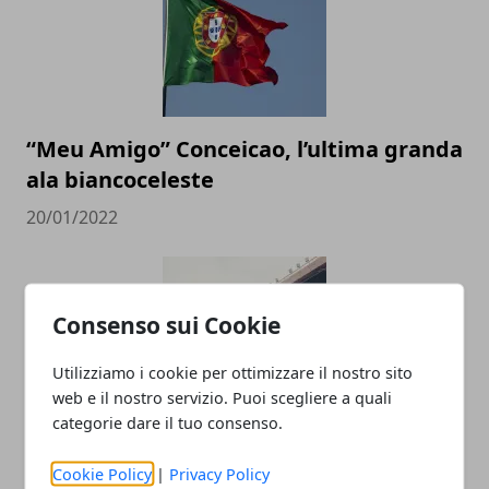
“Meu Amigo” Conceicao, l’ultima granda
ala biancoceleste
20/01/2022
Consenso sui Cookie
Utilizziamo i cookie per ottimizzare il nostro sito
web e il nostro servizio. Puoi scegliere a quali
categorie dare il tuo consenso.
Le imprese più grandi nel calcio
Cookie Policy
|
Privacy Policy
dilettantistico in Italia